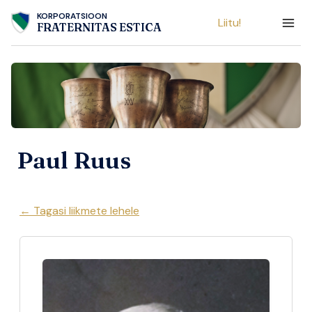
Skip
KORPORATSIOON
Liitu!
to
FRATERNITAS ESTICA
content
Paul Ruus
← Tagasi liikmete lehele