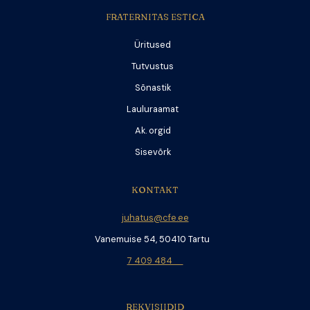
FRATERNITAS ESTICA
Üritused
Tutvustus
Sõnastik
Lauluraamat
Ak. orgid
Sisevõrk
KONTAKT
juhatus@cfe.ee
Vanemuise 54, 50410 Tartu
7 409 484
REKVISIIDID