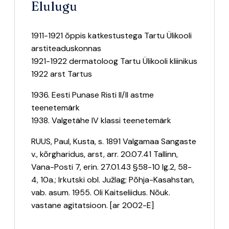
Elulugu
1911-1921 õppis katkestustega Tartu Ülikooli
arstiteaduskonnas
1921-1922 dermatoloog Tartu Ülikooli kliinikus
1922 arst Tartus
1936. Eesti Punase Risti II/II astme
teenetemärk
1938. Valgetähe IV klassi teenetemärk
RUUS, Paul, Kusta, s. 1891 Valgamaa Sangaste
v., kõrgharidus, arst, arr. 20.07.41 Tallinn,
Vana-Posti 7, erin. 27.01.43 §58-10 lg.2, 58-
4, 10a.; Irkutski obl. Južlag; Põhja-Kasahstan,
vab. asum. 1955. Oli Kaitseliidus. Nõuk.
vastane agitatsioon. [ar 2002-E]