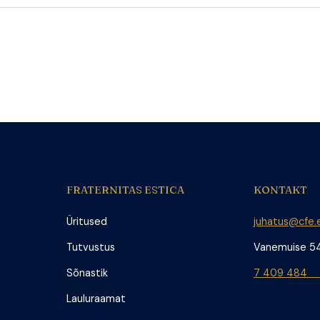
FRATERNITAS ESTICA
KONTAKT
Üritused
juhatus@cfe.
Tutvustus
Vanemuise 5
Sõnastik
7 409 484
Lauluraamat