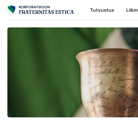
Skip
KORPORATSIOON
Tutvustus
Liik
to
FRATERNITAS ESTICA
content