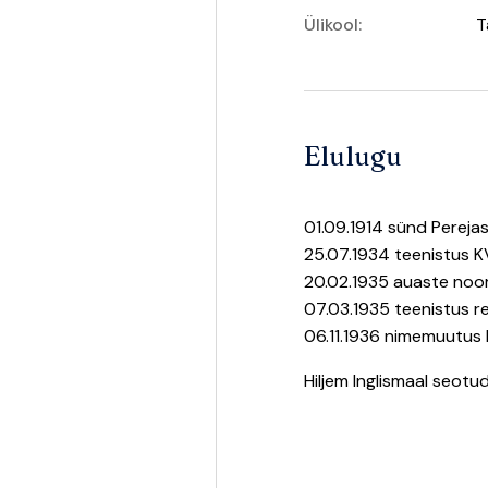
Ülikool:
T
Elulugu
01.09.1914 sünd Pereja
25.07.1934 teenistus K
20.02.1935 auaste noor
07.03.1935 teenistus r
06.11.1936 nimemuutus 
Hiljem Inglismaal seot