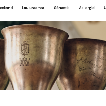
meskond
Lauluraamat
Sõnastik
Ak. orgid
Ü