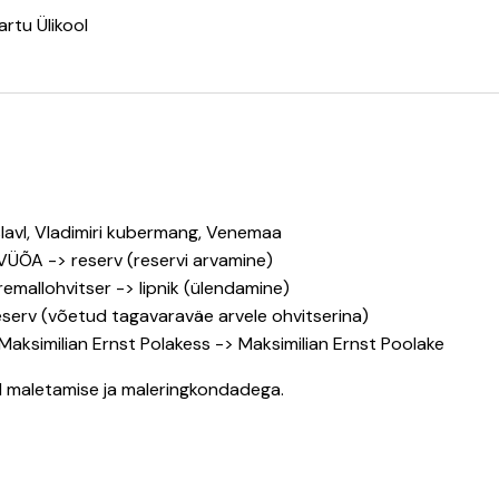
artu Ülikool
slavl, Vladimiri kubermang, Venemaa
VÜÕA -> reserv (reservi arvamine)
emallohvitser -> lipnik (ülendamine)
eserv (võetud tagavaraväe arvele ohvitserina)
Maksimilian Ernst Polakess -> Maksimilian Ernst Poolake
ud maletamise ja maleringkondadega.