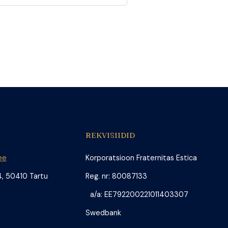
REKVISIIDID
ee
Korporatsioon Fraternitas Estica
4, 50410 Tartu
Reg. nr: 80087133
a/a: EE792200221011403307
Swedbank