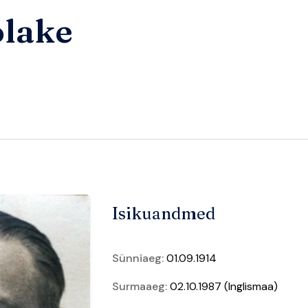
olake
Isikuandmed
Sünniaeg:
01.09.1914
Surmaaeg:
02.10.1987 (Inglismaa)