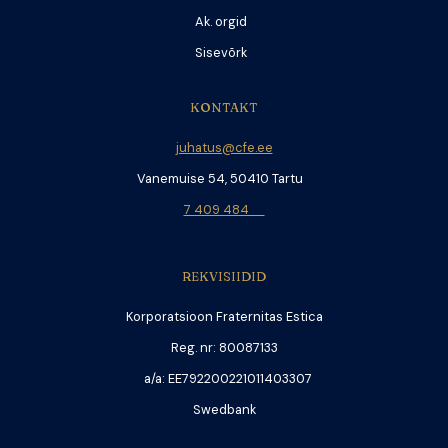
Ak. orgid
Sisevõrk
KONTAKT
juhatus@cfe.ee
Vanemuise 54, 50410 Tartu
7 409 484
REKVISIIDID
Korporatsioon Fraternitas Estica
Reg. nr: 80087133
a/a: EE792200221011403307
Swedbank