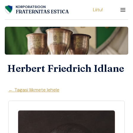
Skip
KORPORATSIOON
Liitu!
to
FRATERNITAS ESTICA
content
Herbert Friedrich Idlane
← Tagasi liikmete lehele