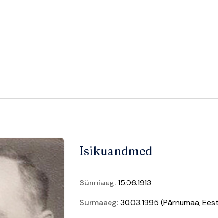
Isikuandmed
Sünniaeg:
15.06.1913
Surmaaeg:
30.03.1995 (Pärnumaa, Eest