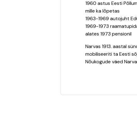
1960 astus Eesti Põll
mille ka lõpetas
1963-1969 autojuht Edu 
1969-1973 raamatupida
alates 1973 pensionil
Narvas 1913. aastal sü
mobiliseeriti ta Eesti 
Nõukogude väed Narva k