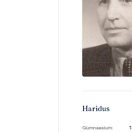
Haridus
Gümnaasium:
T