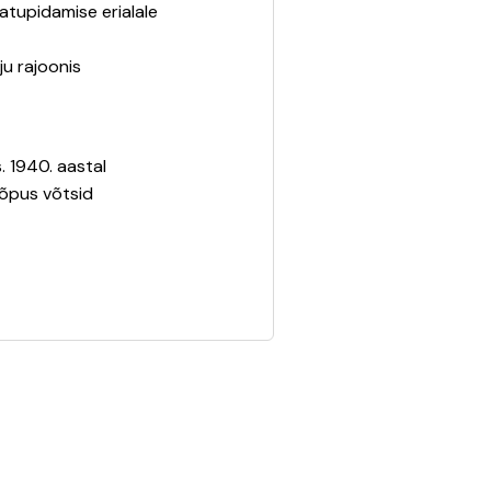
tupidamise erialale
ju rajoonis
. 1940. aastal
lõpus võtsid