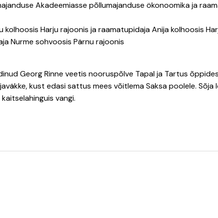
umajanduse Akadeemiasse põllumajanduse ökonoomika ja raama
kolhoosis Harju rajoonis ja raamatupidaja Anija kolhoosis Har
ja Nurme sohvoosis Pärnu rajoonis
ndinud Georg Rinne veetis nooruspõlve Tapal ja Tartus õppides
sõjaväkke, kust edasi sattus mees võitlema Saksa poolele. Sõja 
aitselahinguis vangi.