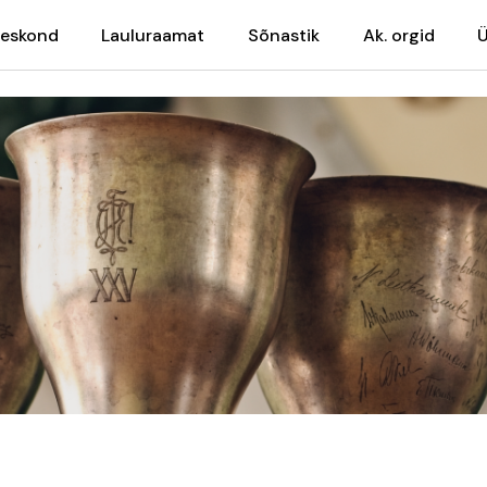
meskond
Lauluraamat
Sõnastik
Ak. orgid
Ü