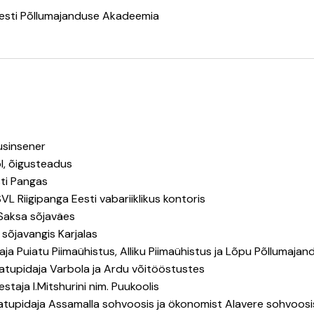
esti Põllumajanduse Akadeemia
tusinsener
l, õigusteadus
ti Pangas
L Riigipanga Eesti vabariiklikus kontoris
 Saksa sõjaväes
õjavangis Karjalas
a Puiatu Piimaühistus, Alliku Piimaühistus ja Lõpu Põllumajan
upidaja Varbola ja Ardu võitööstustes
staja I.Mitshurini nim. Puukoolis
upidaja Assamalla sohvoosis ja ökonomist Alavere sohvoosi