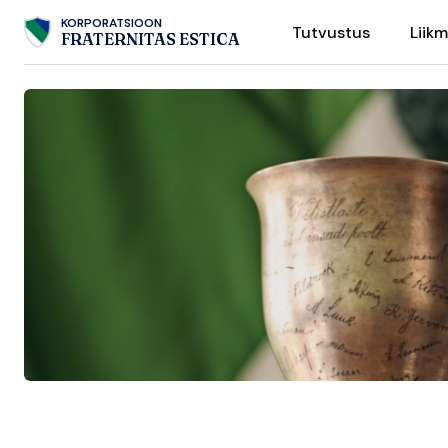
Skip
KORPORATSIOON
Tutvustus
Liik
to
FRATERNITAS ESTICA
content