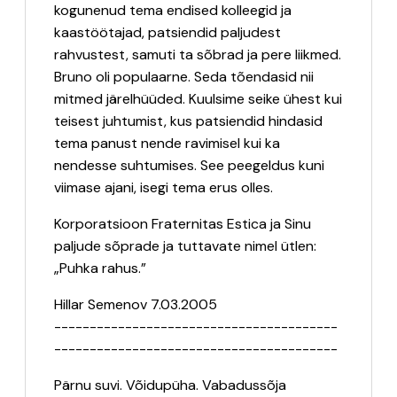
kogunenud tema endised kolleegid ja
kaastöötajad, patsiendid paljudest
rahvustest, samuti ta sõbrad ja pere liikmed.
Bruno oli populaarne. Seda tõendasid nii
mitmed järelhüüded. Kuulsime seike ühest kui
teisest juhtumist, kus patsiendid hindasid
tema panust nende ravimisel kui ka
nendesse suhtumises. See peegeldus kuni
viimase ajani, isegi tema erus olles.
Korporatsioon Fraternitas Estica ja Sinu
paljude sõprade ja tuttavate nimel ütlen:
„Puhka rahus.”
Hillar Semenov 7.03.2005
----------------------------------------
----------------------------------------
Pärnu suvi. Võidupüha. Vabadussõja