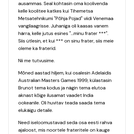
ausammas. Seal kohtasin oma koolivenda
kelle koolitee katkes kui Tihemetsa
Metsatehnikumi "Põhja Pojad" viidi Venemaa
vangilaagrisse. Juhaniga oli kaasas vanem
härra, kelle jutus esines "...minu frater ***".
Siis ütlesin, et kui *** on sinu frater, siis meie
oleme ka fraterid.
Nii me tutvusime.
Mõned aastad hiljem, kui osalesin Adelaidis
Australian Masters Games 1999, külastasin
Brunot tema kodus ja nägin tema elutoa
aknast kõige ilusamat vaadet India
ookeanile. Oli huvitav teada saada tema
elukäigu detaile.
Need iseloomustavad seda osa eesti rahva
ajaloost, mis noortele frateritele on kauge