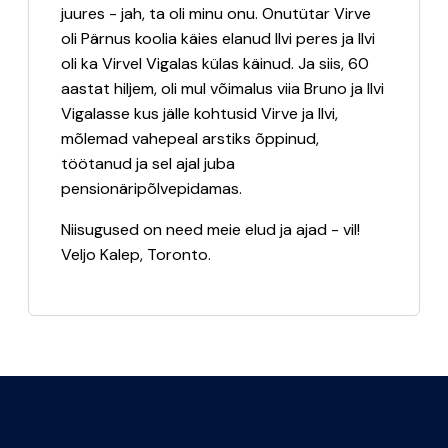
juures - jah, ta oli minu onu. Onutütar Virve
oli Pärnus koolia käies elanud Ilvi peres ja Ilvi
oli ka Virvel Vigalas külas käinud. Ja siis, 60
aastat hiljem, oli mul võimalus viia Bruno ja Ilvi
Vigalasse kus jälle kohtusid Virve ja Ilvi,
mõlemad vahepeal arstiks õppinud,
töötanud ja sel ajal juba
pensionäripõlvepidamas.
Niisugused on need meie elud ja ajad - vil!
Veljo Kalep, Toronto.