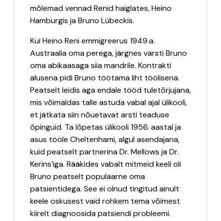
mõlemad vennad Renid haiglates, Heino
Hamburgis ja Bruno Lübeckis.
Kui Heino Reni emmigreerus 1949.a.
Austraalia oma perega, järgnes varsti Bruno
oma abikaasaga siia mandrile. Kontrakti
alusena pidi Bruno töötama liht töölisena.
Peatselt leidis aga endale tööd tuletõrjujana,
mis võimaldas talle astuda vabal ajal ülikooli,
et jätkata siin nõuetavat arsti teaduse
õpinguid. Ta lõpetas ülikooli 1956. aastal ja
asus tööle Cheltenhami, algul asendajana,
kuid peatselt partnerina Dr. Mellows ja Dr.
Kerins’iga. Rääkides vabalt mitmeid keeli oli
Bruno peatselt populaarne oma
patsientidega. See ei olnud tingitud ainult
keele oskusest vaid rohkem tema võimest
kiirelt diagnoosida patsiendi probleemi.