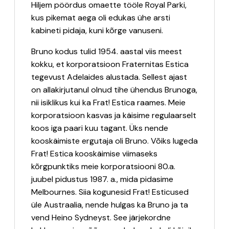
Hiljem pöördus omaette tööle Royal Parki,
kus pikemat aega oli edukas ühe arsti
kabineti pidaja, kuni kõrge vanuseni.
Bruno kodus tulid 1954. aastal viis meest
kokku, et korporatsioon Fraternitas Estica
tegevust Adelaides alustada. Sellest ajast
on allakirjutanul olnud tihe ühendus Brunoga,
nii isiklikus kui ka Frat! Estica raames. Meie
korporatsioon kasvas ja käisime regulaarselt
koos iga paari kuu tagant. Üks nende
kooskäimiste ergutaja oli Bruno. Võiks lugeda
Frat! Estica kooskäimise viimaseks
kõrgpunktiks meie korporatsiooni 80.a.
juubel pidustus 1987. a., mida pidasime
Melbournes. Siia kogunesid Frat! Esticused
üle Austraalia, nende hulgas ka Bruno ja ta
vend Heino Sydneyst. See järjekordne