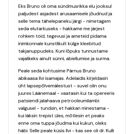
Eks Bruno oli oma sündmusrikka elu jooksul
paljudest asjadest arusaamisele jõudnud ja
selle tema tähelepaneku järgi - nimetagem
seda elutarkuseks - hakkame me järjest
rohkem töid, tegevusi ja ameteid pidama
inimkonnale kunstlikult külge kleebitud
takjanuppudeks. Kuni lõpuks tunnustame
vajalikeks ainult sünni, abiellumise ja surma.
Peale seda kohtusime Pärnus Bruno
abikaasa Ilvi isamajas. Adelaidis kirjeldasin
üht lapsepõlvemälestust - suvel olin onu
juures Läänemaal - vaatasin kui ta opereeris
patsiendi jalahaava petrooleumilambi
valgusel - tundsin, et hakkan minestama -
kui läksin trepist üles, mõtlesin et peaks
enne oma tuppa jõudma kui kukun, oleks
häbi. Selle peale küsis Ilvi - kas see oli dr. Kulli