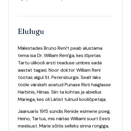
Elulugu
Mälestades Bruno Reni’t peab alustama
tema isa Dr. William Reni’ga, kes lõpetas
Tartu ülikooli arsti teaduse umbes sada
aastat tagasi. Noor doktor William Reni
töötas algul St. Petersburgis. Sealt läks
tööle värskelt avatud Punase Risti haiglasse
Harbinis, Hiinas. Siin ta kohtas ja abiellus
Mariega, kes oli Lätist tulnud kooliõpetaja.
Jaanuaris 1915 sündis Renide esimene poeg,
Heino, Tartus, mis näitas Williami suurt Eesti
meelsust. Marie sõitis selleks sinna rongiga,