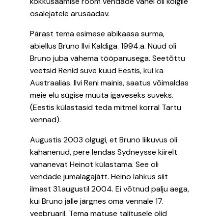
kokkusaamise rõõm vendade vahel oli kõigile
osalejatele arusaadav.
Pärast tema esimese abikaasa surma,
abiellus Bruno Ilvi Kaldiga. 1994.a. Nüüd oli
Bruno juba vähema tööpanusega. Seetõttu
veetsid Renid suve kuud Eestis, kui ka
Austraalias. Ilvi Reni mainis, saatus võimaldas
meie elu sügise muuta igaveseks suveks.
(Eestis külastasid teda mitmel korral Tartu
vennad).
Augustis 2003 olgugi, et Bruno liikuvus oli
kahanenud, pere lendas Sydneysse kiirelt
vananevat Heinot külastama. See oli
vendade jumalagajätt. Heino lahkus siit
ilmast 31.augustil 2004. Ei võtnud palju aega,
kui Bruno jälle järgnes oma vennale 17.
veebruaril. Tema matuse talitusele olid