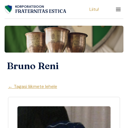
Skip
KORPORATSIOON
Liitu!
to
FRATERNITAS ESTICA
content
Bruno Reni
← Tagasi liikmete lehele