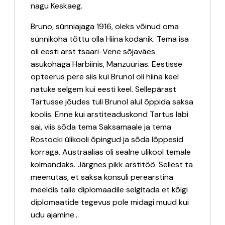
nagu Keskaeg.
Bruno, sünniajaga 1916, oleks võinud oma
sünnikoha tõttu olla Hiina kodanik. Tema isa
oli eesti arst tsaari-Vene sõjaväes
asukohaga Harbiinis, Manzuurias. Eestisse
opteerus pere siis kui Brunol oli hiina keel
natuke selgem kui eesti keel. Sellepärast
Tartusse jõudes tuli Brunol alul õppida saksa
koolis. Enne kui arstiteaduskond Tartus läbi
sai, viis sõda tema Saksamaale ja tema
Rostocki ülikooli õpingud ja sõda lõppesid
korraga. Austraalias oli sealne ülikool temale
kolmandaks. Järgnes pikk arstitöö. Sellest ta
meenutas, et saksa konsuli perearstina
meeldis talle diplomaadile selgitada et kõigi
diplomaatide tegevus pole midagi muud kui
udu ajamine...