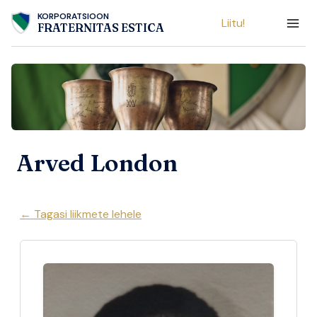
Skip
KORPORATSIOON
Liitu!
to
FRATERNITAS ESTICA
content
Arved London
← Tagasi liikmete lehele