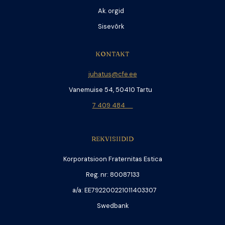
Ak. orgid
Sisevõrk
KONTAKT
juhatus@cfe.ee
Vanemuise 54, 50410 Tartu
7 409 484
REKVISIIDID
Korporatsioon Fraternitas Estica
Reg. nr: 80087133
a/a: EE792200221011403307
Swedbank