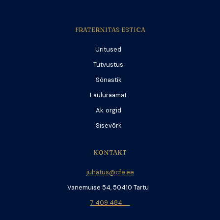
FRATERNITAS ESTICA
Üritused
Tutvustus
Sõnastik
Lauluraamat
Ak. orgid
Sisevõrk
KONTAKT
juhatus@cfe.ee
Vanemuise 54, 50410 Tartu
7 409 484