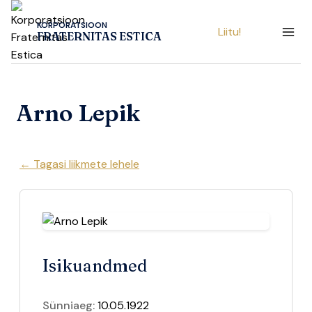
Skip
to
KORPORATSIOON
Liitu!
FRATERNITAS ESTICA
content
Arno Lepik
← Tagasi liikmete lehele
Isikuandmed
Sünniaeg:
10.05.1922